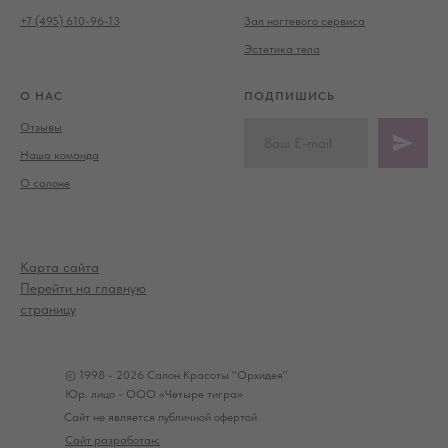
+7 (495) 610-96-13
Зал ногтевого сервиса
Эстетика тела
О НАС
ПОДПИШИСЬ
Отзывы
Наша команда
О салоне
Карта сайта
Перейти на главную
страницу
© 1998 - 2026 Салон Красоты "Орхидея"
Юр. лицо - ООО «Четыре тигра»
Сайт не является публичной офертой
Сайт разработан: