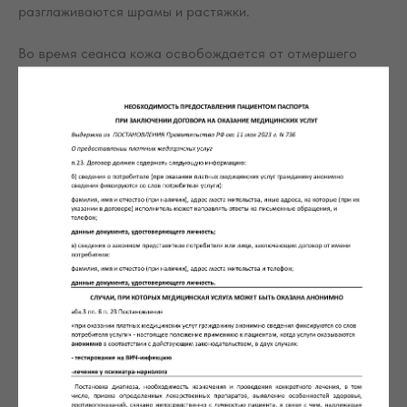
разглаживаются шрамы и растяжки.
Во время сеанса кожа освобождается от отмершего
пласта, деятельность сальных желез улучшается,
нормализуется кровообращение, происходит глубокое
очищение. Процедура относится к поверхностным типам
ухода за кожей, главная ее цель – обновить верхний слой,
не вызывая неприятных ощущений у клиента. После чистки
кожа становится обновленной и сияющей на внешний вид
Записаться через Telegram