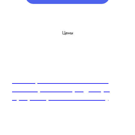
Цены
Инъекционная косметология​​ |
Салон красоты «Орхидея» (м.
Бутырская, м. Фонвизинская)