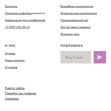
Контакты
Врачебная косметология
Политика конфиденц
иальности
Эстетическая косметология
Информация для потребителей
Парикмахерский зал
+7 (495) 610-96-13
Зал ногтевого сервиса
Эстетика тела
О НАС
ПОДПИШИСЬ
Отзывы
Наша команда
О салоне
Карта сайта
Перейти на главную
страницу